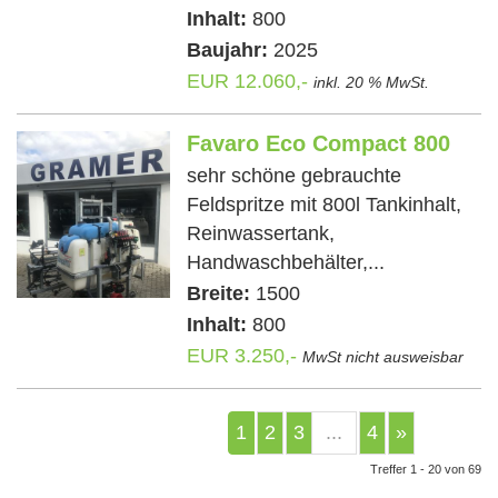
Inhalt:
800
Baujahr:
2025
EUR 12.060,-
inkl. 20 % MwSt.
Favaro Eco Compact 800
sehr schöne gebrauchte
Feldspritze mit 800l Tankinhalt,
Reinwassertank,
Handwaschbehälter,...
Breite:
1500
Inhalt:
800
EUR 3.250,-
MwSt nicht ausweisbar
1
2
3
...
4
»
Treffer 1 - 20 von 69