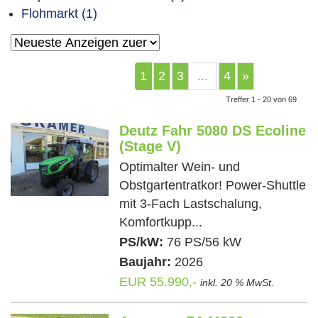
Flohmarkt (1)
1
2
3
...
4
»
Treffer 1 - 20 von 69
Deutz Fahr 5080 DS Ecoline
(Stage V)
Optimalter Wein- und
Obstgartentratkor! Power-Shuttle
mit 3-Fach Lastschalung,
Komfortkupp...
PS/kW:
76 PS/56 kW
Baujahr:
2026
EUR 55.990,-
inkl. 20 % MwSt.