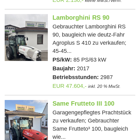
keine MwSt./Verm.
Lamborghini RS 90
Gebrauchter Lamborghini RS
90, baugleich wie deutz-Fahr
Agroplus S 410 zu verkaufen;
45-45...
PS/kW:
85 PS/63 kW
Baujahr:
2017
Betriebsstunden:
2987
EUR 47.604,-
inkl. 20 % MwSt.
Same Frutteto III 100
Garagengepflegtes Prachtstück
zu verkaufen; Gebrauchter
Same Frutteto³ 100, baugleich
wie...