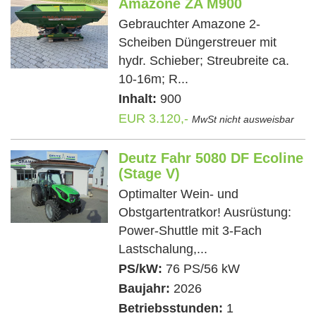
Amazone ZA M900
Gebrauchter Amazone 2-
Scheiben Düngerstreuer mit
hydr. Schieber; Streubreite ca.
10-16m; R...
Inhalt:
900
EUR 3.120,-
MwSt nicht ausweisbar
Deutz Fahr 5080 DF Ecoline
(Stage V)
Optimalter Wein- und
Obstgartentratkor! Ausrüstung:
Power-Shuttle mit 3-Fach
Lastschalung,...
PS/kW:
76 PS/56 kW
Baujahr:
2026
Betriebsstunden:
1