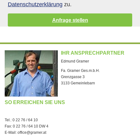
Datenschutzerklärung
zu.
IHR ANSPRECHPARTNER
Edmund Gramer
Fa. Gramer Ges.m.b.H.
Grenzgasse 3
3133 Gemeinlebarn
SO ERREICHEN SIE UNS
Tel.: 0 22 76 / 64 10
Fax: 0 22 76 / 64 10 DW 4
E-Mail:
office@gramer.at