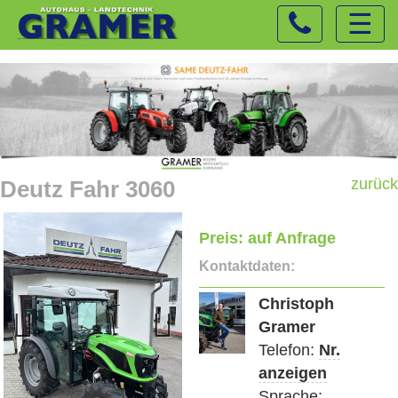
☰
zurück
Deutz Fahr 3060
Preis: auf Anfrage
Kontaktdaten:
Christoph
Gramer
Telefon:
Nr.
Previous
Next
anzeigen
Sprache: