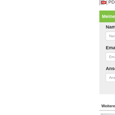
PD
Meine
Na
Ema
Ansc
Weitere