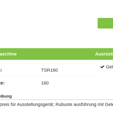
aschine
Ausrüst
Gel
:
TSR160
te:
160
eibung
preis für Ausstellungsgerät; Rubuste ausführung mit Gel