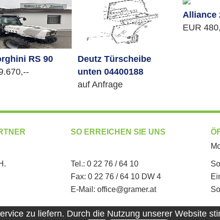
Alliance
EUR 480,
rghini RS 90
Deutz Türscheibe
.670,--
unten 04400188
auf Anfrage
RTNER
SO ERREICHEN SIE UNS
Ö
Mo
H.
Tel.: 0 22 76 / 64 10
So
Fax: 0 22 76 / 64 10 DW 4
Ei
E-Mail:
office@gramer.at
So
vice zu liefern. Durch die Nutzung unserer Website st