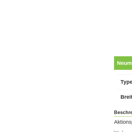
Neum
Type
Brei
Beschr
Aktions